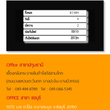
ทั้งหมด
87,484
วันนี้
9
เมื่อวาน
2
2017-
เปิดเว็บไซต์
10-12
2026-
เว็บไซต์อัพเดท
07-24
Office สาขาปทุมธานี
เยื้องคลังกระจายสินค้าโลตัสสามโคก
(ถนนวงแหวนตะวันตก บางปะอิน-บางบัวทอง)
Tel : 081-494-8789 Tel : 081-066-5345
OFFICE สาขา ชลบุรี
137/2 ม.6 ต.โป่ง อ.บางระมุง จ.ชลบุรี 20150